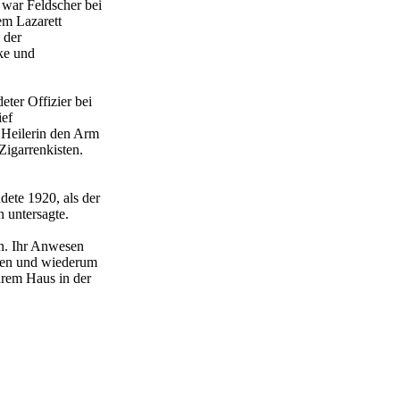
 war Feldscher bei
em Lazarett
 der
ke und
eter Offizier bei
ief
 Heilerin den Arm
Zigarrenkisten.
dete 1920, als der
n untersagte.
en. Ihr Anwesen
mmen und wiederum
hrem Haus in der