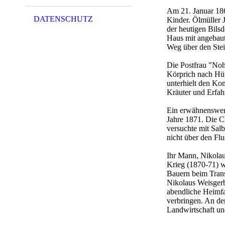
Am 21. Januar 186
DATENSCHUTZ
Kinder. Ölmüller 
der heutigen Bils
Haus mit angebaut
Weg über den Stei
Die Postfrau "Noh
Körprich nach Hüt
unterhielt den Ko
Kräuter und Erfah
Ein erwähnenswert
Jahre 1871. Die C
versuchte mit Salb
nicht über den Flu
Ihr Mann, Nikolau
Krieg (1870-71) w
Bauern beim Trans
Nikolaus Weisgerb
abendliche Heimfa
verbringen. An de
Landwirtschaft un