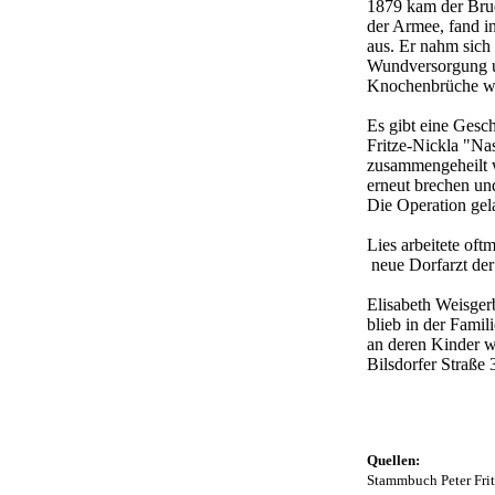
1879 kam der Brud
der Armee, fand i
aus. Er nahm sich
Wundversorgung un
Knochenbrüche wi
Es gibt eine Gesch
Fritze-Nickla "Na
zusammengeheilt w
erneut brechen und
Die Operation gela
Lies arbeitete oft
neue Dorfarzt der 
Elisabeth Weisger
blieb in der Fami
an deren Kinder w
Bilsdorfer Straße 
Quellen:
Stammbuch Peter Frit