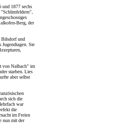
6 und 1877 sechs
 "Schlimfeldern",
ingeschossiges
Kalkofen-Berg, der
 Bilsdorf und
s Jugendtagen. Sie
Rezepturen,
ot von Nalbach" im
der starben. Lies
rfte aber selbst
französischen
rch sich die
Mehrfach war
efekt die
rnacht im Freien
e nun mit der