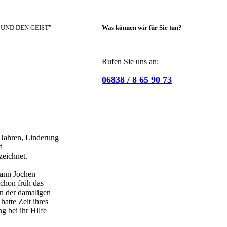
 UND DEN GEIST"
Was können wir für Sie tun?
Rufen Sie uns an:
06838 / 8 65 90 73
 Jahren, Linderung
d
zeichnet.
hann Jochen
schon früh das
on der damaligen
atte Zeit ihres
g bei ihr Hilfe