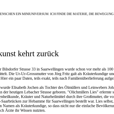
MENSCHEN EIN MINIUNIVERSUM. ICH FINDE DIE MATERIE, DIE BEWEGUNG
kunst kehrt zurück
r Bilsdorfer Strasse 33 in Saarwellingen wurde schon vor mehr als 100
ttelt. Die Ur-Ur-Grossmutter von Jörg Fritz galt als Kräuterkundige un
Hier ein paar Daten, teils exakt, teils nach Familienüberlieferung aufge
urde Elisabeth Jochen als Tochter des Ölmüllers und Leinwebers Jo
n der heutigen Lebacher Strasse geboren. "Olichmillers Lies" erlernte 
nheilkunde, Kräuter und Naturheilmittel durch ihre Großmutter, die v
Saarbrücken zur Hebamme für Saarwellingen bestellt war. Lies selbst, h
n Namen als Kräuterkundige, so dass nicht nur die einfache Bevölkerun
uch Ärzte ihr Wissen nutzten.