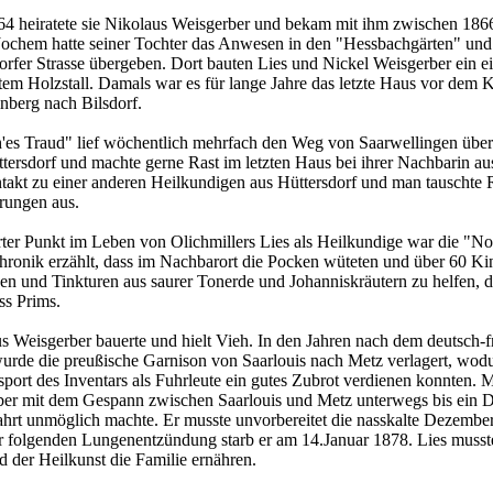
4 heiratete sie Nikolaus Weisgerber und bekam mit ihm zwischen 186
Jochem hatte seiner Tochter das Anwesen in den "Hessbachgärten" und
dorfer Strasse übergeben. Dort bauten Lies und Nickel Weisgerber ein e
em Holzstall. Damals war es für lange Jahre das letzte Haus vor dem 
nberg nach Bilsdorf.
'es Traud" lief wöchentlich mehrfach den Weg von Saarwellingen über
tersdorf und machte gerne Rast im letzten Haus bei ihrer Nachbarin au
ntakt zu einer anderen Heilkundigen aus Hüttersdorf und man tauschte 
rungen aus.
er Punkt im Leben von Olichmillers Lies als Heilkundige war die "N
hronik erzählt, dass im Nachbarort die Pocken wüteten und über 60 Kin
en und Tinkturen aus saurer Tonerde und Johanniskräutern zu helfen, du
ss Prims.
s Weisgerber bauerte und hielt Vieh. In den Jahren nach dem deutsch-
urde die preußische Garnison von Saarlouis nach Metz verlagert, wodu
port des Inventars als Fuhrleute ein gutes Zubrot verdienen konnten. 
er mit dem Gespann zwischen Saarlouis und Metz unterwegs bis ein D
hrt unmöglich machte. Er musste unvorbereitet die nasskalte Dezembe
r folgenden Lungenentzündung starb er am 14.Januar 1878. Lies musst
d der Heilkunst die Familie ernähren.