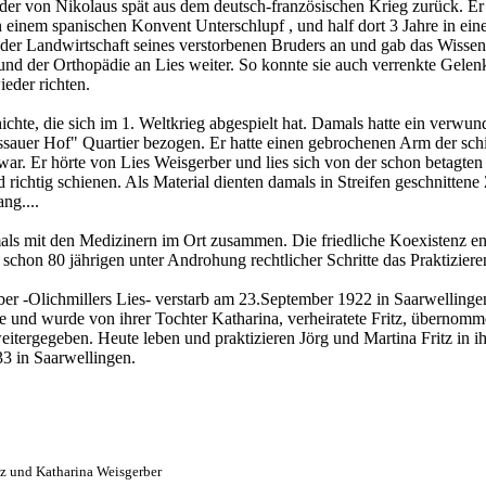
er von Nikolaus spät aus dem deutsch-französischen Krieg zurück. Er
n einem spanischen Konvent Unterschlupf , und half dort 3 Jahre in ein
 der Landwirtschaft seines verstorbenen Bruders an und gab das Wissen
d der Orthopädie an Lies weiter. So konnte sie auch verrenkte Gelen
eder richten.
ichte, die sich im 1. Weltkrieg abgespielt hat. Damals hatte ein verwund
ssauer Hof" Quartier bezogen. Er hatte einen gebrochenen Arm der sch
ar. Er hörte von Lies Weisgerber und lies sich von der schon betagten
 richtig schienen. Als Material dienten damals in Streifen geschnittene 
ng....
mals mit den Medizinern im Ort zusammen. Die friedliche Koexistenz en
schon 80 jährigen unter Androhung rechtlicher Schritte das Praktiziere
ber -Olichmillers Lies- verstarb am 23.September 1922 in Saarwelling
lie und wurde von ihrer Tochter Katharina, verheiratete Fritz, überno
eitergegeben. Heute leben und praktizieren Jörg und Martina Fritz in i
33 in Saarwellingen.
z und Katharina Weisgerber